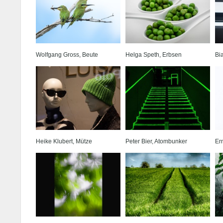
Wolfgang Gross, Beute
Helga Speth, Erbsen
Bi
Heike Klubert, Mütze
Peter Bier, Atombunker
Er