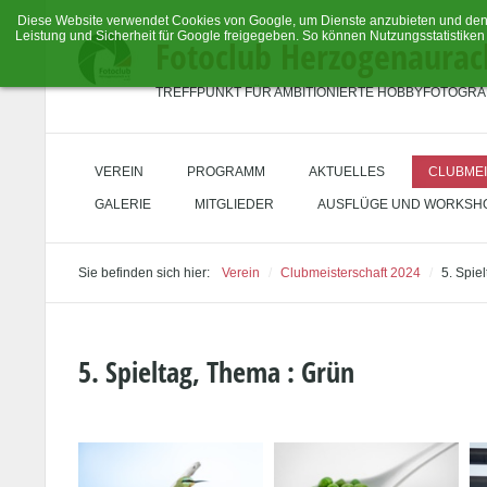
Diese Website verwendet Cookies von Google, um Dienste anzubieten und den 
Leistung und Sicherheit für Google freigegeben. So können Nutzungsstatistiken
Fotoclub Herzogenaurac
TREFFPUNKT FÜR AMBITIONIERTE HOBBYFOTOGR
VEREIN
PROGRAMM
AKTUELLES
CLUBMEI
GALERIE
MITGLIEDER
AUSFLÜGE UND WORKSH
Sie befinden sich hier:
Verein
/
Clubmeisterschaft 2024
/
5. Spie
5. Spieltag, Thema : Grün